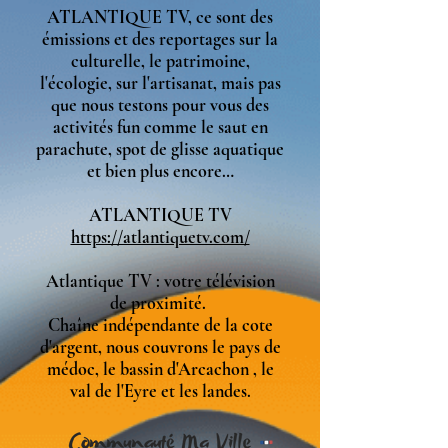
ATLANTIQUE TV, ce sont des
émissions et des reportages sur la
culturelle, le patrimoine,
l'écologie, sur l'artisanat, mais pas
que nous testons pour vous des
activités fun comme le saut en
parachute, spot de glisse aquatique
et bien plus encore…
ATLANTIQUE TV
https://atlantiquetv.com/
Atlantique TV : votre télévision
de proximité.
Chaîne indépendante de la cote
d'argent, nous couvrons le pays de
médoc, le bassin d'Arcachon , le
val de l'Eyre et les landes.