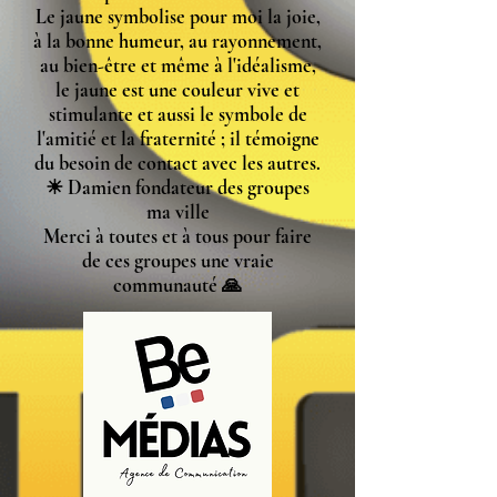
Le jaune symbolise pour moi la joie,
à la bonne humeur, au rayonnement,
au bien-être et même à l'idéalisme,
le jaune est une couleur vive et
stimulante et aussi le symbole de
l'amitié et la fraternité ; il témoigne
du besoin de contact avec les autres.
☀ Damien fondateur des groupes
ma ville
Merci à toutes et à tous pour faire
de ces groupes une vraie
communauté 🙏