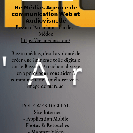
𝗕𝗲 𝗠𝗲́𝗱𝗶𝗮𝘀 𝗔𝗴𝗲𝗻𝗰𝗲 𝗱𝗲
𝗰𝗼𝗺𝗺𝘂𝗻𝗶𝗰𝗮𝘁𝗶𝗼𝗻 𝗪𝗲𝗯 𝗲𝘁
𝗔𝘂𝗱𝗶𝗼𝘃𝗶𝘀𝘂𝗲𝗹𝗹𝗲
Bassin d'Arcachon - Landes -
Médoc
https://be-medias.com/
Bassin médias, c'est la volonté de
créer une immense toile digitale
sur le Bassin d'Arcachon, divisée
en 3 pôles pour vous aider à
communiquer et améliorer votre
image de marque.
PÔLE WEB DIGITAL
- Site Internet
- Application Mobile
- Photos & Retouches
- Montage Video