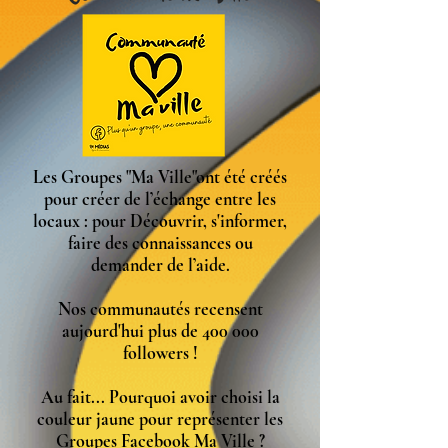
Les Groupes "Ma Ville"ont été créés
pour créer de l’échange entre les
locaux : pour Découvrir, s'informer,
faire des connaissances ou
demander de l’aide.
Nos communautés recensent
aujourd'hui plus de 400 000
followers !
Au fait... Pourquoi avoir choisi la
couleur jaune pour représenter les
Groupes Facebook Ma Ville ?